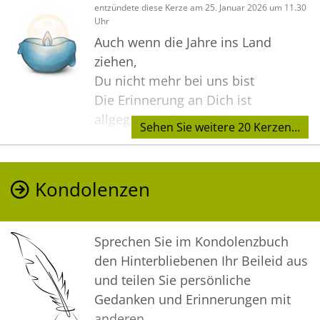
entzündete diese Kerze am 25. Januar 2026 um 11.30
Uhr
Auch wenn die Jahre ins Land
ziehen,
Du nicht mehr bei uns bist
Die Erinnerung an Dich ist
allgegenwärtig.
Sehen Sie weitere 20 Kerzen…
Vergessen wirst Du nicht !
Kondolenzen
Sprechen Sie im Kondolenzbuch
den Hinterbliebenen Ihr Beileid aus
und teilen Sie persönliche
Gedanken und Erinnerungen mit
anderen.