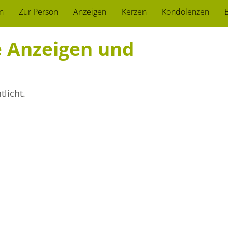
n
Zur Person
Anzeigen
Kerzen
Kondolenzen
B
ie Anzeigen und
licht.